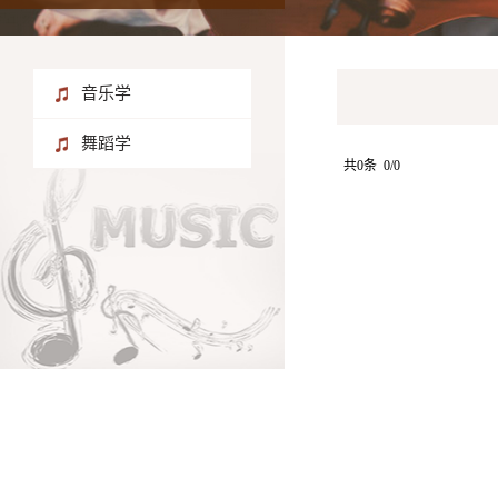
音乐学
舞蹈学
共0条 0/0